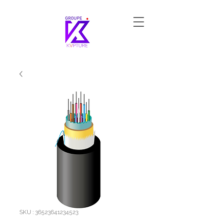
SKU : 36523641234523