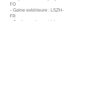
FO
- Gaine extérieure : LSZH-
FR
- Couleur gaine extérieure :
Noire
- Diamètre gaine extérieure
: de 7,5 à 8 mm
- Gaine anti-UV
- Protection anti-rongeurs :
Fibre de verre
- Couleur gaine intérieure :
Magenta
- Installation : extérieur et
intérieur
- Déploiement : conduite
par tirage ou chemin de
câble